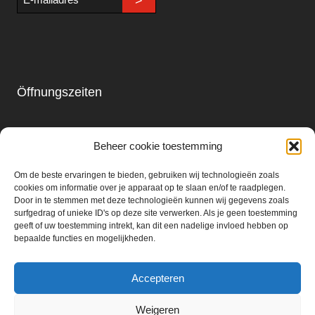
>
mailadres
Öffnungszeiten
Laden & Restaurant
Beheer cookie toestemming
Montag - Sonntag
09.00 - 18.00
Om de beste ervaringen te bieden, gebruiken wij technologieën zoals
cookies om informatie over je apparaat op te slaan en/of te raadplegen.
Door in te stemmen met deze technologieën kunnen wij gegevens zoals
Getränkemarkt:
surfgedrag of unieke ID's op deze site verwerken. Als je geen toestemming
geeft of uw toestemming intrekt, kan dit een nadelige invloed hebben op
Montag - Samstag
bepaalde functies en mogelijkheden.
09.00 - 18.00
Accepteren
Weigeren