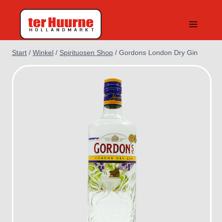
Zum
Inhalt
springen
Start
/
Winkel
/
Spirituosen Shop
/
Gordons London Dry Gin