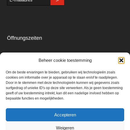
>
mailadres
Öffnungszeiten
Laden & Restaurant
Beheer cookie toestemming
Montag - Sonntag
09.00 - 18.00
Om de beste ervaringen te bieden, gebruiken wij technologieën zoals
cookies om informatie over je apparaat op te slaan en/of te raadplegen.
Door in te stemmen met deze technologieën kunnen wij gegevens zoals
Getränkemarkt:
surfgedrag of unieke ID's op deze site verwerken. Als je geen toestemming
geeft of uw toestemming intrekt, kan dit een nadelige invloed hebben op
Montag - Samstag
bepaalde functies en mogelijkheden.
09.00 - 18.00
Accepteren
Weigeren