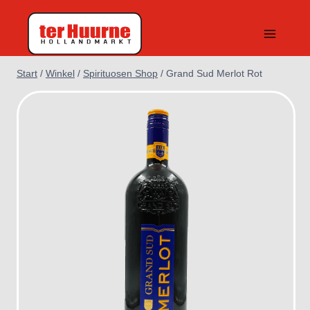
Zum
Inhalt
springen
Start
/
Winkel
/
Spirituosen Shop
/
Grand Sud Merlot Rot