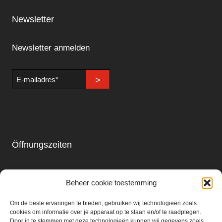
Newsletter
Newsletter anmelden
E-
>
mailadres
Öffnungszeiten
Laden & Restaurant
Beheer cookie toestemming
Montag - Sonntag
09.00 - 18.00
Om de beste ervaringen te bieden, gebruiken wij technologieën zoals
cookies om informatie over je apparaat op te slaan en/of te raadplegen.
Door in te stemmen met deze technologieën kunnen wij gegevens zoals