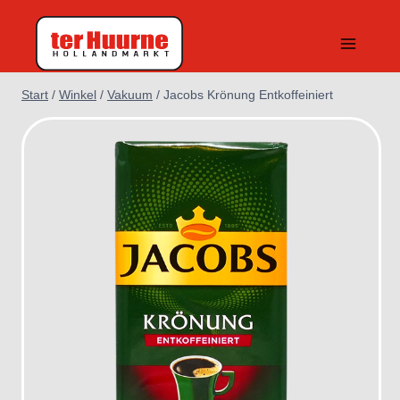
Zum
Inhalt
springen
Start
/
Winkel
/
Vakuum
/
Jacobs Krönung Entkoffeiniert