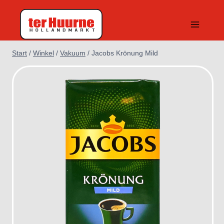
Zum
Inhalt
springen
Start
/
Winkel
/
Vakuum
/
Jacobs Krönung Mild