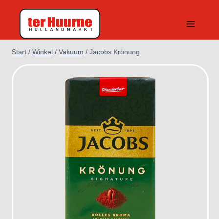
Zum
Inhalt
springen
Start
/
Winkel
/
Vakuum
/
Jacobs Krönung