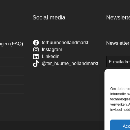
Social media
Newslett
terhuurnehollandmarkt
Newslette
ragen (FAQ)
Instagram
Linkedin
E-
@ter_huurne_hollandmarkt
mailadres
Om de beste 
informatie o
technologieë
verwerken. A
invloed heb
Acc