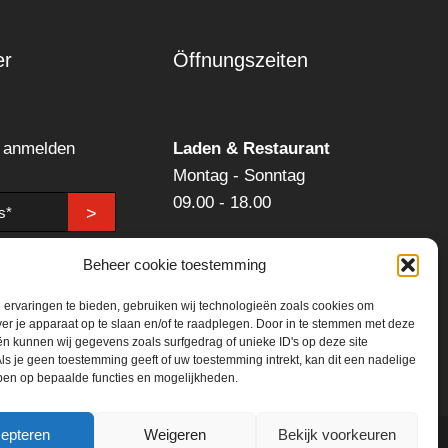
er
Öffnungszeiten
r anmelden
Laden & Restaurant
Montag - Sonntag
09.00 - 18.00
>
Getränkemarkt:
Beheer cookie toestemming
Montag - Samstag
ervaringen te bieden, gebruiken wij technologieën zoals cookies om
09.00 - 18.00
ver je apparaat op te slaan en/of te raadplegen. Door in te stemmen met deze
n kunnen wij gegevens zoals surfgedrag of unieke ID's op deze site
ls je geen toestemming geeft of uw toestemming intrekt, kan dit een nadelige
ben op bepaalde functies en mogelijkheden.
epteren
Weigeren
Bekijk voorkeuren