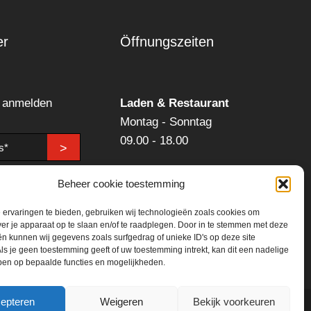
er
Öffnungszeiten
r anmelden
Laden & Restaurant
Montag - Sonntag
09.00 - 18.00
>
Getränkemarkt:
Beheer cookie toestemming
Montag - Samstag
ervaringen te bieden, gebruiken wij technologieën zoals cookies om
09.00 - 18.00
ver je apparaat op te slaan en/of te raadplegen. Door in te stemmen met deze
n kunnen wij gegevens zoals surfgedrag of unieke ID's op deze site
ls je geen toestemming geeft of uw toestemming intrekt, kan dit een nadelige
ben op bepaalde functies en mogelijkheden.
epteren
Weigeren
Bekijk voorkeuren