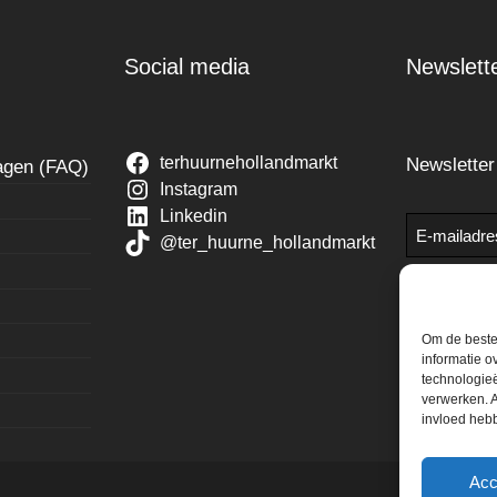
Social media
Newslett
terhuurnehollandmarkt
Newslette
ragen (FAQ)
Instagram
Linkedin
E-
@ter_huurne_hollandmarkt
mailadres
Om de beste 
informatie o
technologieë
verwerken. A
invloed heb
Acc