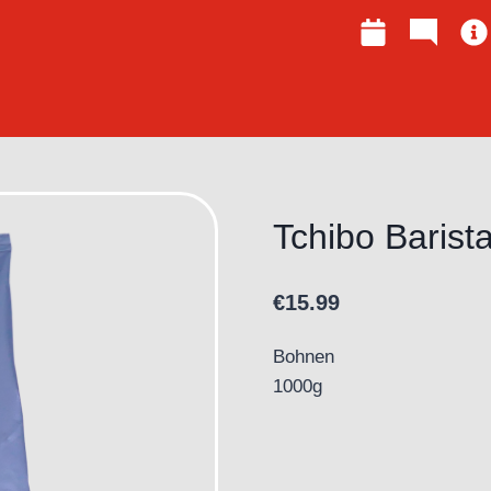
Tchibo Barist
€
15.99
Bohnen
1000g