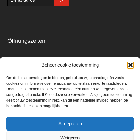
>
mailadres
Öffnungszeiten
Laden & Restaurant
Beheer cookie toestemming
Montag - Sonntag
09.00 - 18.00
Om de beste ervaringen te bieden, gebruiken wij technologieën zoals
cookies om informatie over je apparaat op te slaan en/of te raadplegen.
Door in te stemmen met deze technologieën kunnen wij gegevens zoals
Getränkemarkt:
surfgedrag of unieke ID's op deze site verwerken. Als je geen toestemming
geeft of uw toestemming intrekt, kan dit een nadelige invloed hebben op
Montag - Samstag
bepaalde functies en mogelijkheden.
09.00 - 18.00
Accepteren
Weigeren