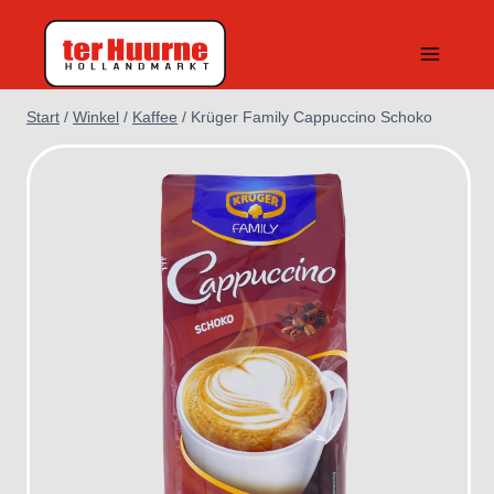
Zum
Inhalt
springen
Start
/
Winkel
/
Kaffee
/
Krüger Family Cappuccino Schoko