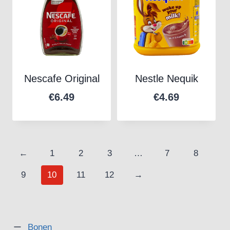
Nescafe Original
Nestle Nequik
€
6.49
€
4.69
←
1
2
3
…
7
8
9
10
11
12
→
Bonen