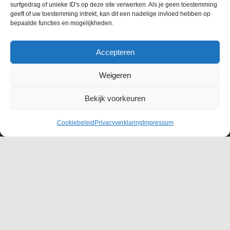
Linkedin
surfgedrag of unieke ID's op deze site verwerken. Als je geen toestemming
geeft of uw toestemming intrekt, kan dit een nadelige invloed hebben op
@ter_huurne_hollandmarkt
bepaalde functies en mogelijkheden.
Accepteren
Nieuwsbrief
Weigeren
Bekijk voorkeuren
Inschrijven nieuwsbrief
Cookiebeleid
Privacyverklaring
Impressum
E-
>
mailadres
Openingstijden
Winkel & Restaurant