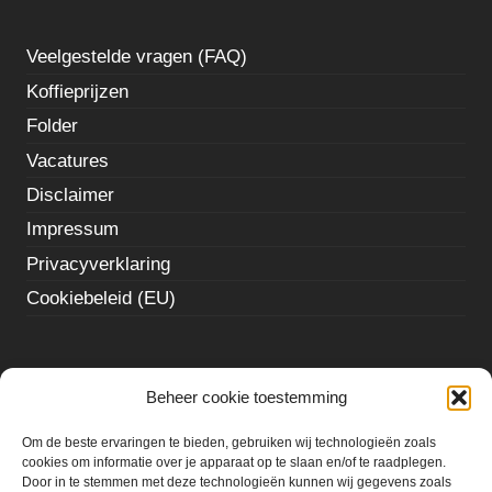
Veelgestelde vragen (FAQ)
Koffieprijzen
Folder
Vacatures
Disclaimer
Impressum
Privacyverklaring
Cookiebeleid (EU)
Social media
Beheer cookie toestemming
Om de beste ervaringen te bieden, gebruiken wij technologieën zoals
terhuurnehollandmarkt
cookies om informatie over je apparaat op te slaan en/of te raadplegen.
Instagram
Door in te stemmen met deze technologieën kunnen wij gegevens zoals