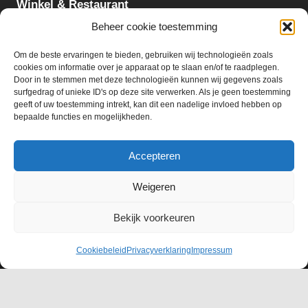
Winkel & Restaurant
Maandag - Zondag
Beheer cookie toestemming
09:00 - 18:00
Om de beste ervaringen te bieden, gebruiken wij technologieën zoals
cookies om informatie over je apparaat op te slaan en/of te raadplegen.
Slijterij:
Door in te stemmen met deze technologieën kunnen wij gegevens zoals
surfgedrag of unieke ID's op deze site verwerken. Als je geen toestemming
Maandag - Zaterdag
geeft of uw toestemming intrekt, kan dit een nadelige invloed hebben op
09:00 - 18:00
bepaalde functies en mogelijkheden.
Accepteren
Weigeren
© 2026 Ter Huurne Holland Markt B.V.
Bekijk voorkeuren
Webdesign:
HPU internet services
Cookiebeleid
Privacyverklaring
Impressum
Deutsch
(
Duits
)
Nederlands