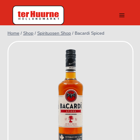
Doorgaan
naar
inhoud
Home
/
Shop
/
Spirituosen Shop
/
Bacardi Spiced