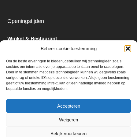
Openingstijden
Winkel & Restaurant
Maandag - Zondag
Beheer cookie toestemming
09:00 - 18:00
Om de beste ervaringen te bieden, gebruiken wij technologieën zoals
cookies om informatie over je apparaat op te slaan en/of te raadplegen.
Slijterij:
Door in te stemmen met deze technologieën kunnen wij gegevens zoals
surfgedrag of unieke ID's op deze site verwerken. Als je geen toestemming
Maandag - Zaterdag
geeft of uw toestemming intrekt, kan dit een nadelige invloed hebben op
09:00 - 18:00
bepaalde functies en mogelijkheden.
Accepteren
Weigeren
© 2026 Ter Huurne Holland Markt B.V.
Bekijk voorkeuren