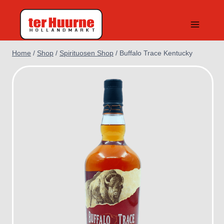
Doorgaan
naar
inhoud
Home
/
Shop
/
Spirituosen Shop
/
Buffalo Trace Kentucky