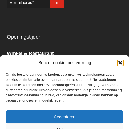
>
mailadres
Openingstijden
Winkel & Restaurant
Maandag - Zondag
Beheer cookie toestemming
09:00 - 18:00
Om de beste ervaringen te bieden, gebruiken wij technologieën zoals
cookies om informatie over je apparaat op te slaan en/of te raadplegen.
Slijterij:
Door in te stemmen met deze technologieën kunnen wij gegevens zoals
surfgedrag of unieke ID's op deze site verwerken. Als je geen toestemming
Maandag - Zaterdag
geeft of uw toestemming intrekt, kan dit een nadelige invloed hebben op
09:00 - 18:00
bepaalde functies en mogelijkheden.
Accepteren