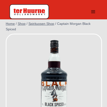
Doorgaan
naar
inhoud
Home
/
Shop
/
Spirituosen Shop
/
Captain Morgan Black
Spiced