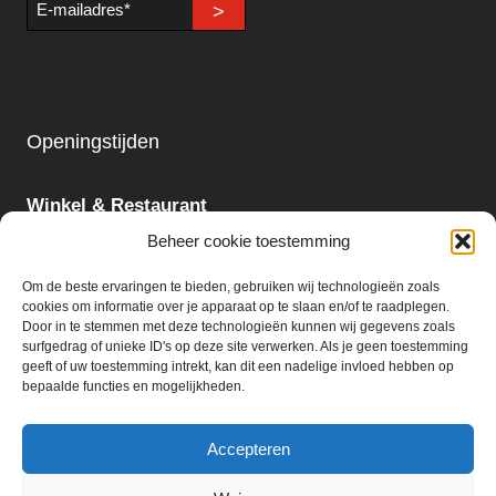
>
mailadres
Openingstijden
Winkel & Restaurant
Maandag - Zondag
Beheer cookie toestemming
09:00 - 18:00
Om de beste ervaringen te bieden, gebruiken wij technologieën zoals
cookies om informatie over je apparaat op te slaan en/of te raadplegen.
Slijterij:
Door in te stemmen met deze technologieën kunnen wij gegevens zoals
surfgedrag of unieke ID's op deze site verwerken. Als je geen toestemming
Maandag - Zaterdag
geeft of uw toestemming intrekt, kan dit een nadelige invloed hebben op
09:00 - 18:00
bepaalde functies en mogelijkheden.
Accepteren