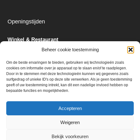
Openingstijden
Winkel & Restaurant
Maandag - Zondag
Beheer cookie toestemming
09:00 - 18:00
Om de beste ervaringen te bieden, gebruiken wij technologieën zoals
cookies om informatie over je apparaat op te slaan en/of te raadplegen.
Slijterij:
Door in te stemmen met deze technologieën kunnen wij gegevens zoals
surfgedrag of unieke ID's op deze site verwerken. Als je geen toestemming
Maandag - Zaterdag
geeft of uw toestemming intrekt, kan dit een nadelige invloed hebben op
09:00 - 18:00
bepaalde functies en mogelijkheden.
Accepteren
Weigeren
© 2026 Ter Huurne Holland Markt B.V.
Bekijk voorkeuren