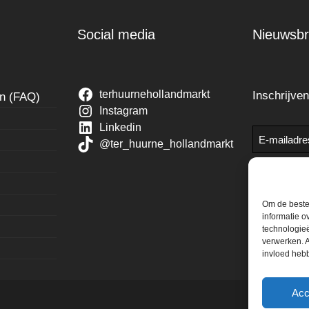
Social media
Nieuwsbr
terhuurnehollandmarkt
Inschrijve
en (FAQ)
Instagram
Linkedin
E-
@ter_huurne_hollandmarkt
mailadres
Om de beste 
informatie o
technologieë
verwerken. A
invloed heb
Acc