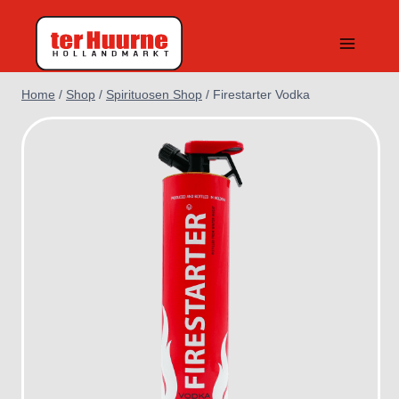
Doorgaan
naar
inhoud
Home
/
Shop
/
Spirituosen Shop
/
Firestarter Vodka