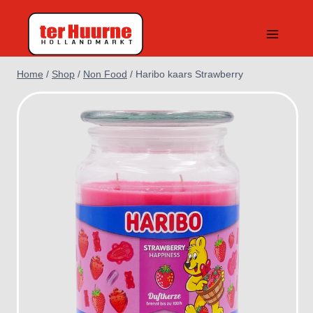
Doorgaan
naar
inhoud
Home
/
Shop
/
Non Food
/
Haribo kaars Strawberry