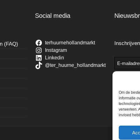
Social media
Nieuwsbr
terhuurnehollandmarkt
Inschrijve
en (FAQ)
Instagram
Linkedin
E-
@ter_huurne_hollandmarkt
mailadres
Om de beste 
informatie o
technologieë
verwerken. A
invloed heb
Acc