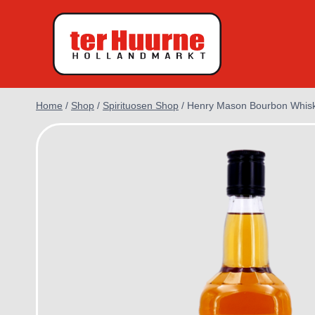
Doorgaan
naar
inhoud
Home
/
Shop
/
Spirituosen Shop
/
Henry Mason Bourbon Whis