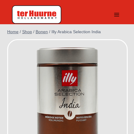
Doorgaan
naar
inhoud
Home
/
Shop
/
Bonen
/
Illy Arabica Selection India