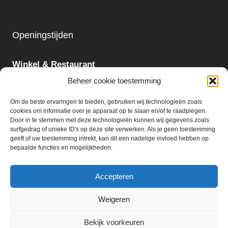
Openingstijden
Winkel & Restaurant
Maandag - Zondag
Beheer cookie toestemming
09:00 - 18:00
Om de beste ervaringen te bieden, gebruiken wij technologieën zoals
cookies om informatie over je apparaat op te slaan en/of te raadplegen.
Slijterij:
Door in te stemmen met deze technologieën kunnen wij gegevens zoals
surfgedrag of unieke ID's op deze site verwerken. Als je geen toestemming
Maandag - Zaterdag
geeft of uw toestemming intrekt, kan dit een nadelige invloed hebben op
09:00 - 18:00
bepaalde functies en mogelijkheden.
Accepteren
Weigeren
© 2026 Ter Huurne Holland Markt B.V.
Bekijk voorkeuren