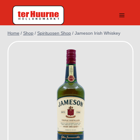
Doorgaan
naar
inhoud
Home
/
Shop
/
Spirituosen Shop
/
Jameson Irish Whiskey