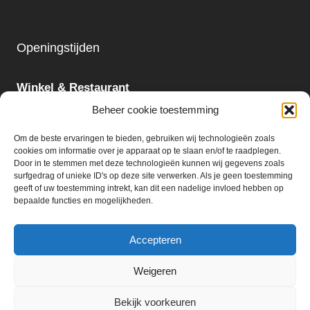
Openingstijden
Winkel & Restaurant
Maandag - Zondag
Beheer cookie toestemming
09:00 - 18:00
Om de beste ervaringen te bieden, gebruiken wij technologieën zoals
cookies om informatie over je apparaat op te slaan en/of te raadplegen.
Slijterij:
Door in te stemmen met deze technologieën kunnen wij gegevens zoals
surfgedrag of unieke ID's op deze site verwerken. Als je geen toestemming
Maandag - Zaterdag
geeft of uw toestemming intrekt, kan dit een nadelige invloed hebben op
09:00 - 18:00
bepaalde functies en mogelijkheden.
Accepteren
Weigeren
© 2026 Ter Huurne Holland Markt B.V.
Bekijk voorkeuren