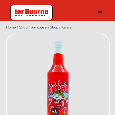
Doorgaan
naar
inhoud
Home
/
Shop
/
Spirituosen Shop
/
Kersie