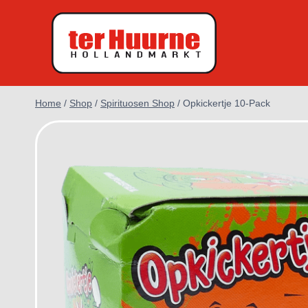
Doorgaan
naar
inhoud
Home
/
Shop
/
Spirituosen Shop
/
Opkickertje 10-Pack