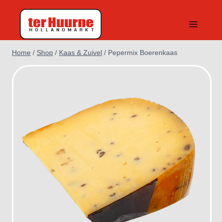
Doorgaan
naar
inhoud
Home
/
Shop
/
Kaas & Zuivel
/
Pepermix Boerenkaas