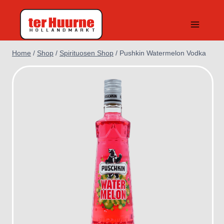
Doorgaan
naar
inhoud
Home
/
Shop
/
Spirituosen Shop
/
Pushkin Watermelon Vodka