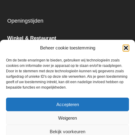
Openingstijden
Winkel & Restaurant
Maandag - Zondag
Beheer cookie toestemming
09:00 - 18:00
Om de beste ervaringen te bieden, gebruiken wij technologieën zoals
cookies om informatie over je apparaat op te slaan en/of te raadplegen.
Slijterij:
Door in te stemmen met deze technologieën kunnen wij gegevens zoals
surfgedrag of unieke ID's op deze site verwerken. Als je geen toestemming
Maandag - Zaterdag
geeft of uw toestemming intrekt, kan dit een nadelige invloed hebben op
09:00 - 18:00
bepaalde functies en mogelijkheden.
Accepteren
Weigeren
© 2026 Ter Huurne Holland Markt B.V.
Bekijk voorkeuren