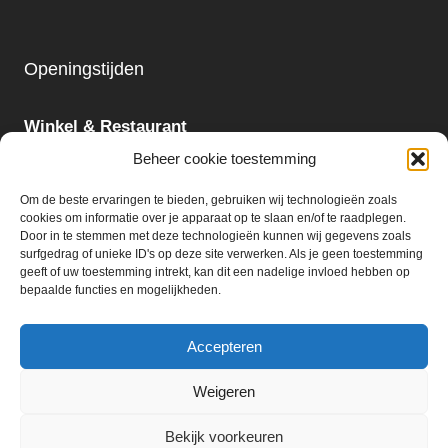
Openingstijden
Winkel & Restaurant
Maandag - Zondag
Beheer cookie toestemming
09:00 - 18:00
Om de beste ervaringen te bieden, gebruiken wij technologieën zoals
cookies om informatie over je apparaat op te slaan en/of te raadplegen.
Slijterij:
Door in te stemmen met deze technologieën kunnen wij gegevens zoals
surfgedrag of unieke ID's op deze site verwerken. Als je geen toestemming
Maandag - Zaterdag
geeft of uw toestemming intrekt, kan dit een nadelige invloed hebben op
09:00 - 18:00
bepaalde functies en mogelijkheden.
Accepteren
Weigeren
© 2026 Ter Huurne Holland Markt B.V.
Bekijk voorkeuren