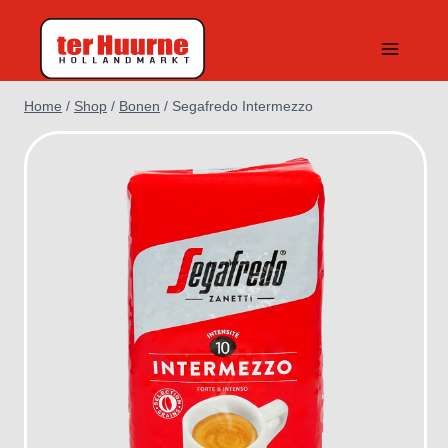
Doorgaan
naar
inhoud
Home
/
Shop
/
Bonen
/
Segafredo Intermezzo