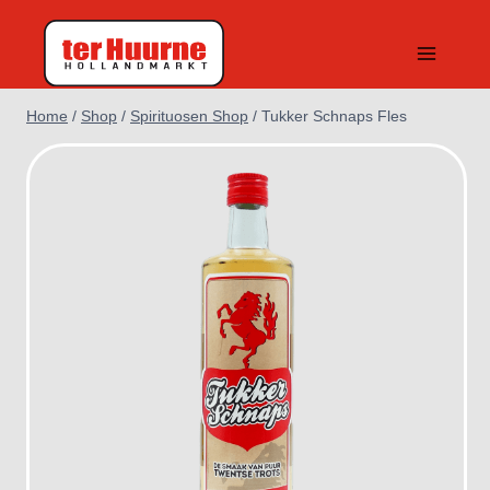
Doorgaan
naar
inhoud
Home
/
Shop
/
Spirituosen Shop
/
Tukker Schnaps Fles