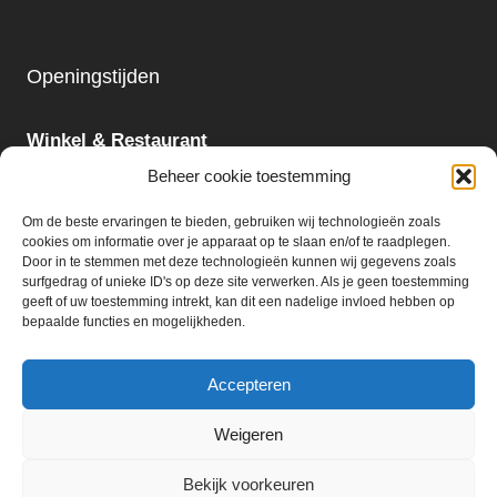
Openingstijden
Winkel & Restaurant
Maandag - Zondag
Beheer cookie toestemming
09:00 - 18:00
Om de beste ervaringen te bieden, gebruiken wij technologieën zoals
cookies om informatie over je apparaat op te slaan en/of te raadplegen.
Slijterij:
Door in te stemmen met deze technologieën kunnen wij gegevens zoals
surfgedrag of unieke ID's op deze site verwerken. Als je geen toestemming
Maandag - Zaterdag
geeft of uw toestemming intrekt, kan dit een nadelige invloed hebben op
09:00 - 18:00
bepaalde functies en mogelijkheden.
Accepteren
Weigeren
© 2026 Ter Huurne Holland Markt B.V.
Bekijk voorkeuren