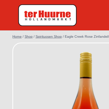
Doorgaan
naar
inhoud
Home
/
Shop
/
Spirituosen Shop
/
Eagle Creek Rose Zinfandel/