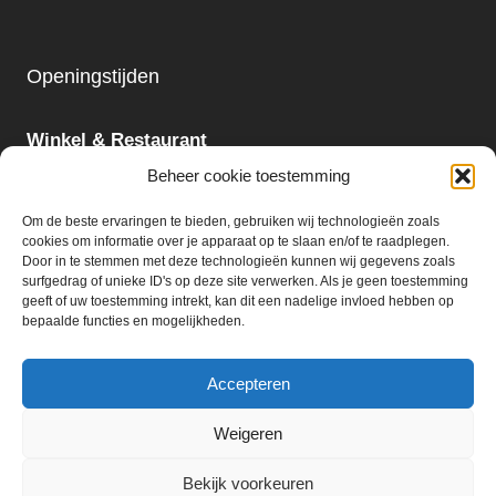
Openingstijden
Winkel & Restaurant
Maandag - Zondag
Beheer cookie toestemming
09:00 - 18:00
Om de beste ervaringen te bieden, gebruiken wij technologieën zoals
cookies om informatie over je apparaat op te slaan en/of te raadplegen.
Slijterij:
Door in te stemmen met deze technologieën kunnen wij gegevens zoals
surfgedrag of unieke ID's op deze site verwerken. Als je geen toestemming
Maandag - Zaterdag
geeft of uw toestemming intrekt, kan dit een nadelige invloed hebben op
09:00 - 18:00
bepaalde functies en mogelijkheden.
Accepteren
Weigeren
© 2026 Ter Huurne Holland Markt B.V.
Bekijk voorkeuren