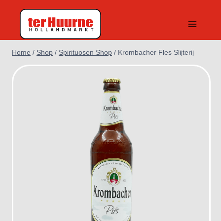
Doorgaan
naar
inhoud
Home
/
Shop
/
Spirituosen Shop
/
Krombacher Fles Slijterij