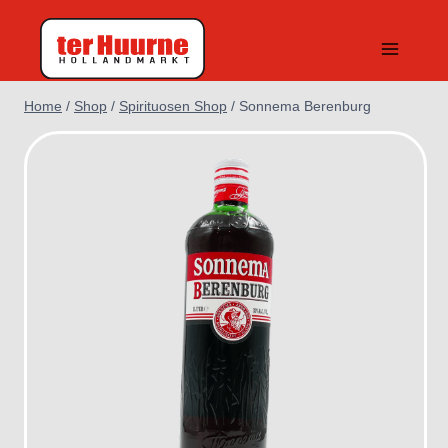
Doorgaan
naar
inhoud
Home
/
Shop
/
Spirituosen Shop
/
Sonnema Berenburg