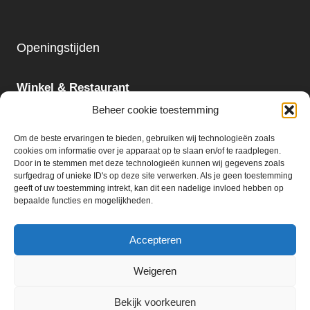
Openingstijden
Winkel & Restaurant
Maandag - Zondag
Beheer cookie toestemming
09:00 - 18:00
Om de beste ervaringen te bieden, gebruiken wij technologieën zoals
cookies om informatie over je apparaat op te slaan en/of te raadplegen.
Slijterij:
Door in te stemmen met deze technologieën kunnen wij gegevens zoals
surfgedrag of unieke ID's op deze site verwerken. Als je geen toestemming
Maandag - Zaterdag
geeft of uw toestemming intrekt, kan dit een nadelige invloed hebben op
09:00 - 18:00
bepaalde functies en mogelijkheden.
Accepteren
Weigeren
© 2026 Ter Huurne Holland Markt B.V.
Bekijk voorkeuren