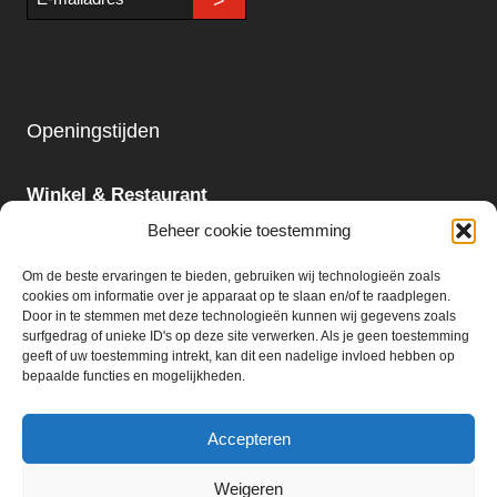
>
mailadres
Openingstijden
Winkel & Restaurant
Maandag - Zondag
Beheer cookie toestemming
09:00 - 18:00
Om de beste ervaringen te bieden, gebruiken wij technologieën zoals
cookies om informatie over je apparaat op te slaan en/of te raadplegen.
Slijterij:
Door in te stemmen met deze technologieën kunnen wij gegevens zoals
surfgedrag of unieke ID's op deze site verwerken. Als je geen toestemming
Maandag - Zaterdag
geeft of uw toestemming intrekt, kan dit een nadelige invloed hebben op
09:00 - 18:00
bepaalde functies en mogelijkheden.
Accepteren
Weigeren