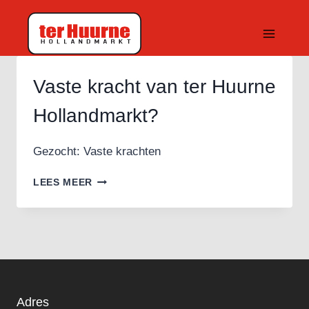
Doorgaan
naar
inhoud
Vaste kracht van ter Huurne
Hollandmarkt?
Gezocht: Vaste krachten
VASTE
LEES MEER
KRACHT
VAN
TER
HUURNE
HOLLANDMARKT?
Adres